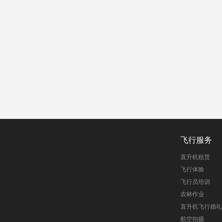
飞行服务
直升机租赁
飞行体验
飞行员培训
农林作业
直升机飞行婚礼
航空拍摄