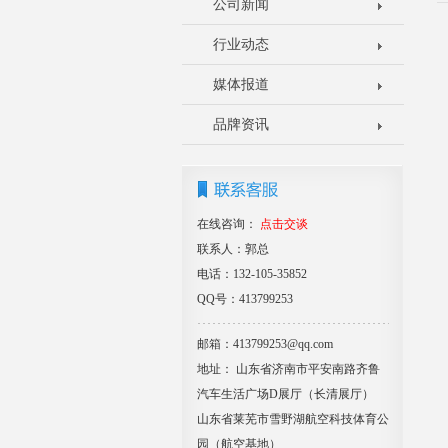
公司新闻
行业动态
媒体报道
品牌资讯
在线咨询：
点击交谈
联系人：郭总
电话：132-105-35852
QQ号：413799253
邮箱：413799253@qq.com
地址： 山东省济南市平安南路齐鲁
汽车生活广场D展厅（长清展厅）
山东省莱芜市雪野湖航空科技体育公
园（航空基地）