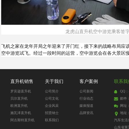
龙虎山直升机空中游览乘客签
飞机之家在龙年开局之年迎来了开门红，接下来的战略布局应
空中游览试飞。经过一段时间的运营，空中游览会在各大景区
直升机销售
关于我们
客户案例
联系我
罗宾逊直升机
公司简介
公司新闻
QQ：4
贝尔直升机
公司文化
行业动态
邮件：4
欧洲直升机
企业风采
媒体报道
网址
施瓦泽直升机
招贤纳士
品牌资讯
地址
阿古斯特直升机
联系我们
汽车生活
山东省莱