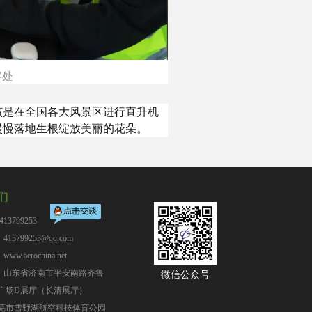
字处
该是在全国各大风景区进行直升机
慢慢落地生根绽放美丽的花朵。
们
13799253
13799253@qq.com
：
www.aerochina.net
：山东省济南市平安南路齐鲁
微信公众号
广场D展厅（长清展厅）
芜市雪野湖航空科技体育公园