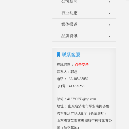
公司新闻
行业动态
媒体报道
品牌资讯
在线咨询：
点击交谈
联系人：郭总
电话：132-105-35852
QQ号：413799253
邮箱：413799253@qq.com
地址： 山东省济南市平安南路齐鲁
汽车生活广场D展厅（长清展厅）
山东省莱芜市雪野湖航空科技体育公
园（航空基地）