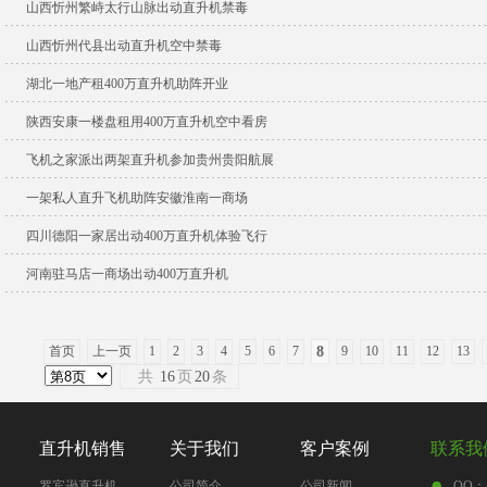
山西忻州繁峙太行山脉出动直升机禁毒
山西忻州代县出动直升机空中禁毒
湖北一地产租400万直升机助阵开业
陕西安康一楼盘租用400万直升机空中看房
飞机之家派出两架直升机参加贵州贵阳航展
一架私人直升飞机助阵安徽淮南一商场
四川德阳一家居出动400万直升机体验飞行
河南驻马店一商场出动400万直升机
首页
上一页
1
2
3
4
5
6
7
8
9
10
11
12
13
共
16
页
20
条
直升机销售
关于我们
客户案例
联系我
罗宾逊直升机
公司简介
公司新闻
QQ：4