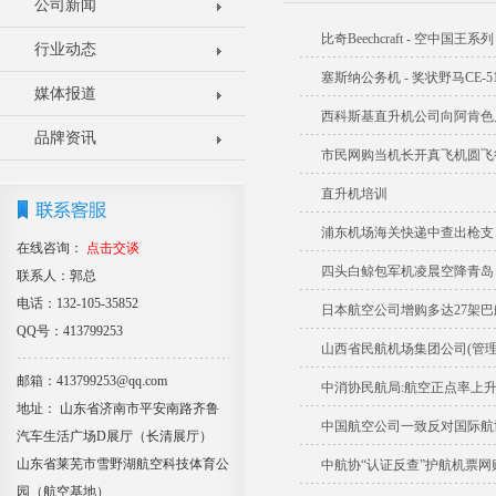
公司新闻
比奇Beechcraft - 空中国王系列
行业动态
塞斯纳公务机 - 奖状野马CE-5
媒体报道
西科斯基直升机公司向阿肯色
品牌资讯
市民网购当机长开真飞机圆飞
直升机培训
浦东机场海关快递中查出枪支
在线咨询：
点击交谈
四头白鲸包军机凌晨空降青岛
联系人：郭总
电话：132-105-35852
日本航空公司增购多达27架巴
QQ号：413799253
山西省民航机场集团公司(管理局
邮箱：413799253@qq.com
中消协民航局:航空正点率上升
地址： 山东省济南市平安南路齐鲁
中国航空公司一致反对国际航
汽车生活广场D展厅（长清展厅）
山东省莱芜市雪野湖航空科技体育公
中航协“认证反查”护航机票网
园（航空基地）