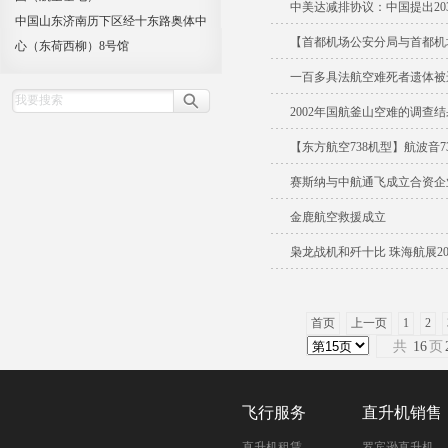
中美达减排协议：中国提出20
中国山东济南历下区经十东路奥体中
【首都机场公安分局与首都机
心（东荷西柳）8号馆
一百多具法航空难死者遗体被
2002年国航釜山空难的调查
【东方航空738机型】航波音7
赛斯纳与中航通飞成立合资企
金鹿航空救援成立
枭龙战机和歼十比 珠海航展2
首页
上一页
1
2
共
16
页
飞行服务
直升机销售
直升机租赁
罗宾逊直升机